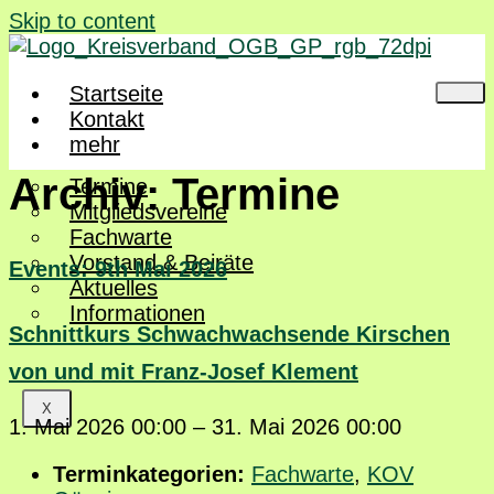
Skip to content
Startseite
Kontakt
mehr
Archiv:
Termine
Termine
Mitgliedsvereine
Fachwarte
Vorstand & Beiräte
Events: 9th Mai 2026
Aktuelles
Informationen
Schnittkurs Schwachwachsende Kirschen
von und mit Franz-Josef Klement
X
1. Mai 2026 00:00
–
31. Mai 2026 00:00
Terminkategorien:
Fachwarte
,
KOV